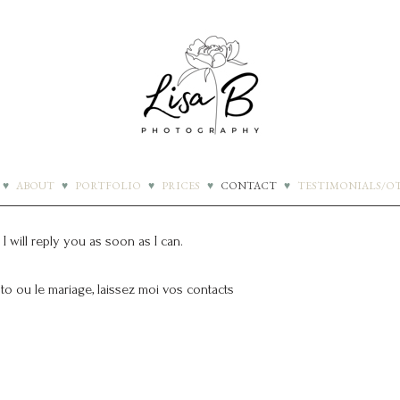
♥
ABOUT
♥
PORTFOLIO
♥
PRICES
♥
CONTACT
♥
TESTIMONIALS/О
 will reply you as soon as I can.
to ou le mariage, laissez moi vos contacts